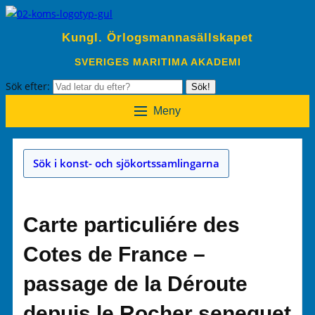
Kungl. Örlogsmannasällskapet
SVERIGES MARITIMA AKADEMI
Sök efter:
Sök!
Meny
Sök i konst- och sjökortssamlingarna
Carte particuliére des
Cotes de France –
passage de la Déroute
depuis le Rocher senequet