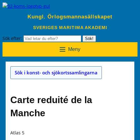
Kungl. Örlogsmannasällskapet
SVERIGES MARITIMA AKADEMI
Sök efter:
Sök!
Meny
Sök i konst- och sjökortssamlingarna
Carte reduité de la
Manche
Atlas 5