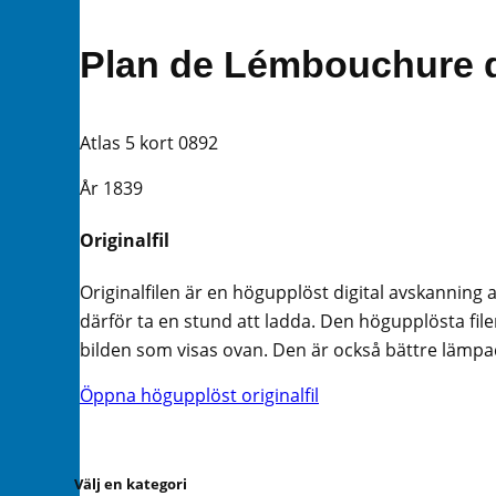
Plan de Lémbouchure d
Atlas 5 kort 0892
År 1839
Originalfil
Originalfilen är en högupplöst digital avskanning 
därför ta en stund att ladda. Den högupplösta filen
bilden som visas ovan. Den är också bättre lämpad 
Öppna högupplöst originalfil
Välj en kategori