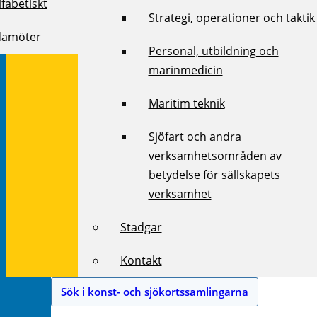
fabetiskt
Strategi, operationer och taktik
damöter
Personal, utbildning och
marinmedicin
Maritim teknik
Sjöfart och andra
verksamhetsområden av
betydelse för sällskapets
verksamhet
Stadgar
Kontakt
Sök i konst- och sjökortssamlingarna