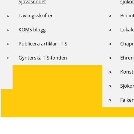
Sjöväsendet
sjöko
Tävlingsskrifter
Biblio
KÖMS blogg
Lokal
Publicera artiklar i TiS
Chap
Gynterska TiS-fonden
Ehren
Konst
Sjöko
Falke