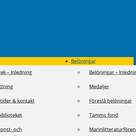
Belöningar
tek – Inledning
Belöningar – Inledni
ttning
Medaljer
tider & kontakt
Föreslå belöningar
biblioteket
Tamms fond
konst- och
Marinlitteraturföre