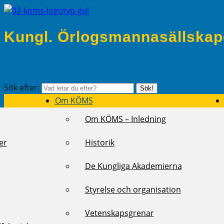
Kungl. Örlogsmannasällskap
Sök efter:
Sök!
Om KÖMS
Om KÖMS – Inledning
er
Historik
De Kungliga Akademierna
Styrelse och organisation
Vetenskapsgrenar