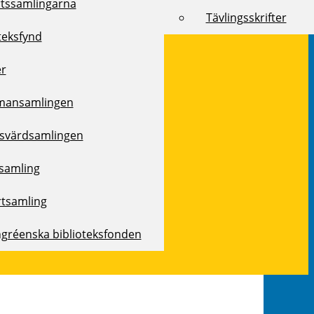
rtssamlingarna
Tävlingsskrifter
teksfynd
er
mansamlingen
svärdsamlingen
samling
rtsamling
ngréenska biblioteksfonden