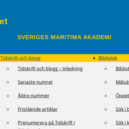
et
SVERIGES MARITIMA AKADEMI
Tidskrift och blogg
Bibliotek
Tidskrift och blogg – Inledning
Biblio
Senaste numret
Målsä
Äldre nummer
Öppet
Fristående artiklar
Sök i 
Prenumerera på Tidskrift i
Sök i 