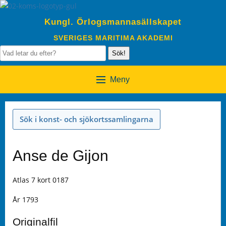
Kungl. Örlogsmannasällskapet
SVERIGES MARITIMA AKADEMI
Sök!
Meny
Sök i konst- och sjökortssamlingarna
Anse de Gijon
Atlas 7 kort 0187
År 1793
Originalfil