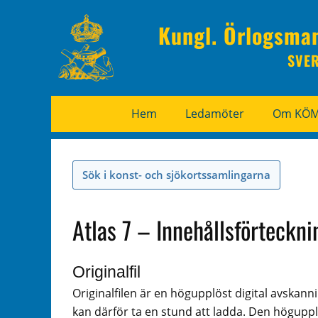
Kungl. Örlogsma
SVE
Hem
Ledamöter
Om KÖ
Sök i konst- och sjökortssamlingarna
Atlas 7 – Innehållsförteckni
Originalfil
Originalfilen är en högupplöst digital avskann
kan därför ta en stund att ladda. Den högupplö