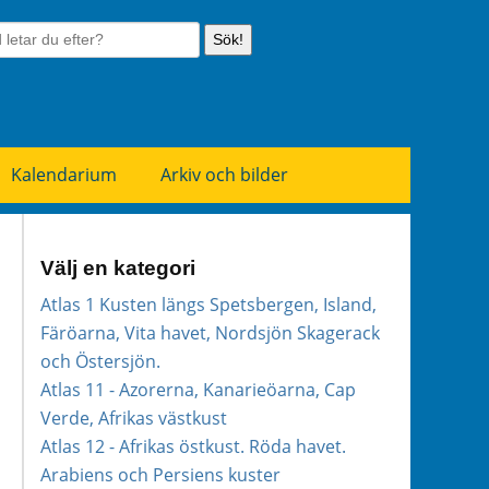
Sök!
Kalendarium
Arkiv och bilder
Välj en kategori
Atlas 1 Kusten längs Spetsbergen, Island,
Färöarna, Vita havet, Nordsjön Skagerack
och Östersjön.
Atlas 11 - Azorerna, Kanarieöarna, Cap
Verde, Afrikas västkust
Atlas 12 - Afrikas östkust. Röda havet.
Arabiens och Persiens kuster