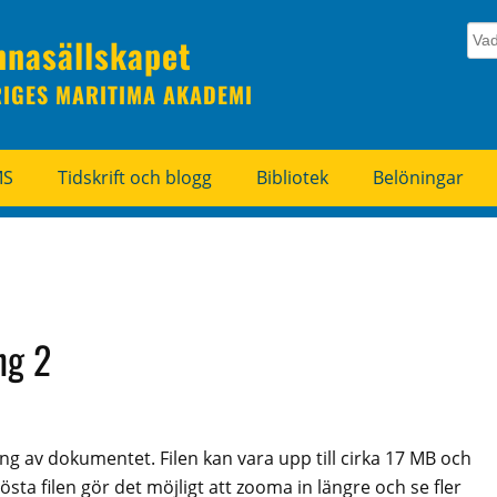
nnasällskapet
RIGES MARITIMA AKADEMI
MS
Tidskrift och blogg
Bibliotek
Belöningar
ng 2
ing av dokumentet. Filen kan vara upp till cirka 17 MB och
sta filen gör det möjligt att zooma in längre och se fler