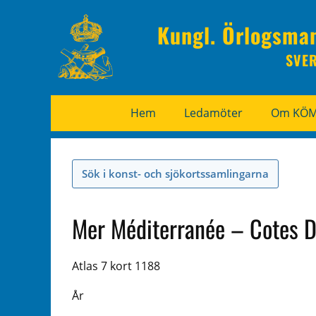
Kungl. Örlogsma
SVE
Hem
Ledamöter
Om KÖ
Sök i konst- och sjökortssamlingarna
Mer Méditerranée – Cotes D
Atlas 7 kort 1188
År