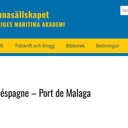
nnasällskapet
RIGES MARITIMA AKADEMI
MS
Tidskrift och blogg
Bibliotek
Belöningar
éspagne – Port de Malaga