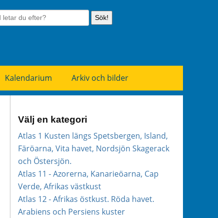
Sök!
Kalendarium
Arkiv och bilder
Välj en kategori
Atlas 1 Kusten längs Spetsbergen, Island,
Färöarna, Vita havet, Nordsjön Skagerack
och Östersjön.
Atlas 11 - Azorerna, Kanarieöarna, Cap
Verde, Afrikas västkust
Atlas 12 - Afrikas östkust. Röda havet.
Arabiens och Persiens kuster