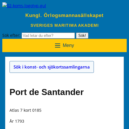
Kungl. Örlogsmannasällskapet
SVERIGES MARITIMA AKADEMI
Sök efter:
Sök!
Meny
Sök i konst- och sjökortssamlingarna
Port de Santander
Atlas 7 kort 0185
År 1793