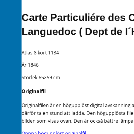
Carte Particuliére des
Languedoc ( Dept de I´H
Atlas 8 kort 1134
År 1846
Storlek 65×59 cm
Originalfil
Originalfilen är en högupplöst digital avskanning 
därför ta en stund att ladda. Den högupplösta filen
bilden som visas ovan. Den är också bättre lämpad 
Öppna högupplöst originalfil