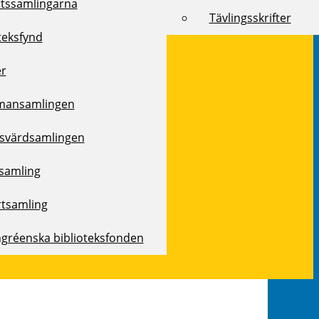
rtssamlingarna
Tävlingsskrifter
teksfynd
er
mansamlingen
svärdsamlingen
samling
rtsamling
ngréenska biblioteksfonden