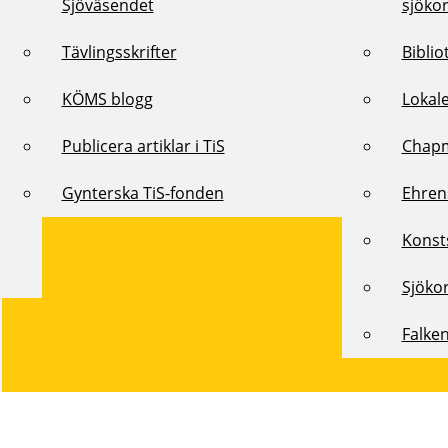
Sjöväsendet
sjöko
Tävlingsskrifter
Biblio
KÖMS blogg
Lokal
Publicera artiklar i TiS
Chap
Gynterska TiS-fonden
Ehren
Konst
Sjöko
Falke