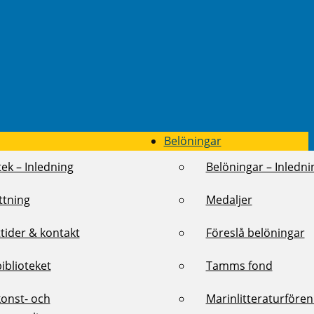
Belöningar
tek – Inledning
Belöningar – Inledni
ttning
Medaljer
tider & kontakt
Föreslå belöningar
biblioteket
Tamms fond
konst- och
Marinlitteraturföre