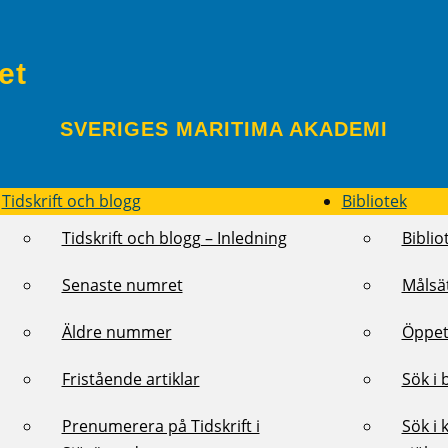
et
SVERIGES MARITIMA AKADEMI
Tidskrift och blogg
Bibliotek
Tidskrift och blogg – Inledning
Biblio
Senaste numret
Målsä
Äldre nummer
Öppet
Fristående artiklar
Sök i 
Prenumerera på Tidskrift i
Sök i 