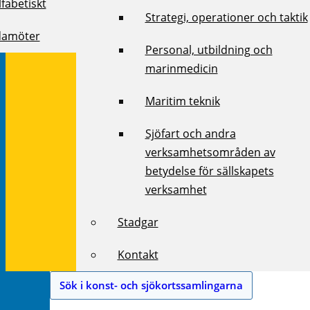
fabetiskt
Strategi, operationer och taktik
damöter
Personal, utbildning och
marinmedicin
Maritim teknik
Sjöfart och andra
verksamhetsområden av
betydelse för sällskapets
verksamhet
Stadgar
Kontakt
Sök i konst- och sjökortssamlingarna