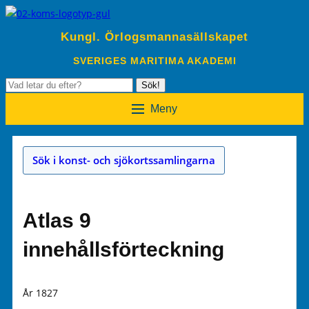
Kungl. Örlogsmannasällskapet
SVERIGES MARITIMA AKADEMI
Sök
Sök!
efter:
Meny
Sök i konst- och sjökortssamlingarna
Atlas 9
innehållsförteckning
År 1827