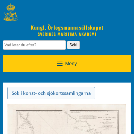
Kungl. Örlogsmannasällskapet
SVERIGES MARITIMA AKADEMI
Sök!
Meny
Sök i konst- och sjökortssamlingarna