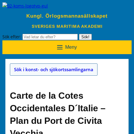
Kungl. Örlogsmannasällskapet
SVERIGES MARITIMA AKADEMI
Sök efter:
Sök!
Meny
Sök i konst- och sjökortssamlingarna
Carte de la Cotes
Occidentales D´Italie –
Plan du Port de Civita
Vecchia