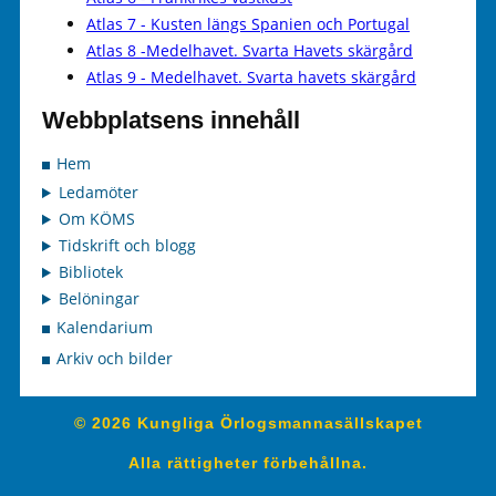
Atlas 7 - Kusten längs Spanien och Portugal
Atlas 8 -Medelhavet. Svarta Havets skärgård
Atlas 9 - Medelhavet. Svarta havets skärgård
Webbplatsens innehåll
Hem
Ledamöter
Om KÖMS
Tidskrift och blogg
Bibliotek
Belöningar
Kalendarium
Arkiv och bilder
© 2026 Kungliga Örlogsmannasällskapet
Alla rättigheter förbehållna.