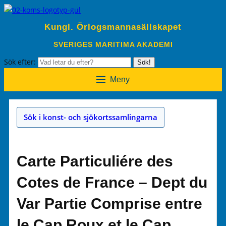
Kungl. Örlogsmannasällskapet
SVERIGES MARITIMA AKADEMI
Sök efter:
Sök!
Meny
Sök i konst- och sjökortssamlingarna
Carte Particuliére des
Cotes de France – Dept du
Var Partie Comprise entre
le Cap Roux et le Cap