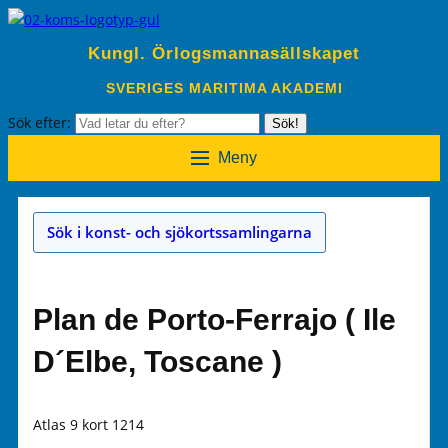
Kungl. Örlogsmannasällskapet
SVERIGES MARITIMA AKADEMI
Sök efter:
Sök!
Meny
Sök i konst- och sjökortssamlingarna
Plan de Porto-Ferrajo ( Ile
D´Elbe, Toscane )
Atlas 9 kort 1214