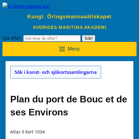
Kungl. Örlogsmannasällskapet
SVERIGES MARITIMA AKADEMI
Sök efter:
Sök!
Meny
Sök i konst- och sjökortssamlingarna
Plan du port de Bouc et de
ses Environs
Atlas 9 kort 1034