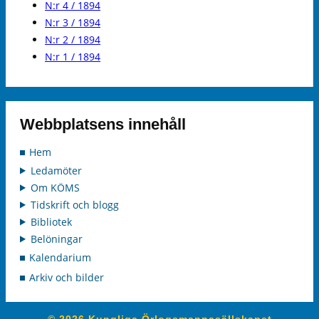
N:r 4 / 1894
N:r 3 / 1894
N:r 2 / 1894
N:r 1 / 1894
Webbplatsens innehåll
Hem
Ledamöter
Om KÖMS
Tidskrift och blogg
Bibliotek
Belöningar
Kalendarium
Arkiv och bilder
© 2026 Kungliga Örlogsmannasällskapet