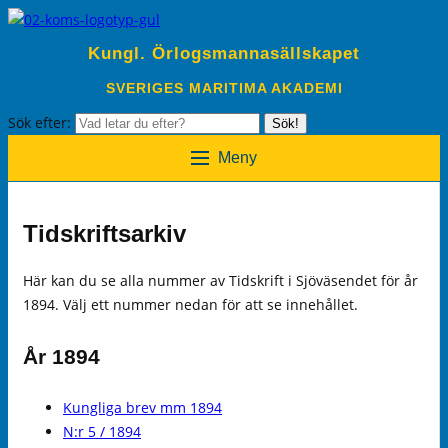
Kungl. Örlogsmannasällskapet
SVERIGES MARITIMA AKADEMI
Sök efter:
Sök!
Meny
Tidskriftsarkiv
Här kan du se alla nummer av Tidskrift i Sjöväsendet för år
1894. Välj ett nummer nedan för att se innehållet.
År 1894
Kungliga brev mm 1894
N:r 5 / 1894