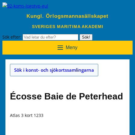
Kungl. Örlogsmannasällskapet
SVERIGES MARITIMA AKADEMI
Sök efter:
Sök!
Meny
Sök i konst- och sjökortssamlingarna
Écosse Baie de Peterhead
Atlas 3 kort 1233