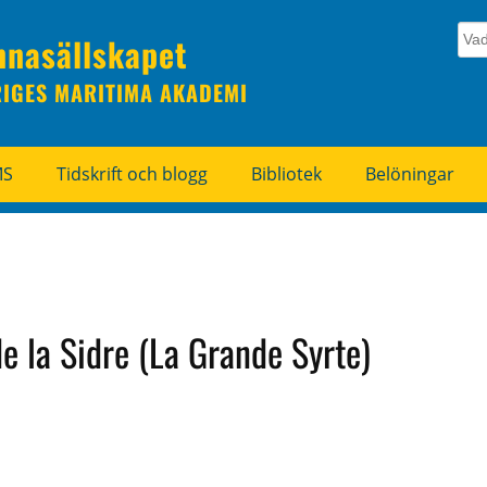
nnasällskapet
RIGES MARITIMA AKADEMI
MS
Tidskrift och blogg
Bibliotek
Belöningar
de la Sidre (La Grande Syrte)