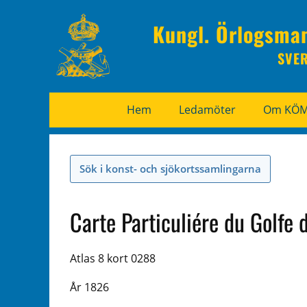
Kungl. Örlogsma
SVE
Hem
Ledamöter
Om KÖ
Sök i konst- och sjökortssamlingarna
Carte Particuliére du Golfe 
Atlas 8 kort 0288
År 1826