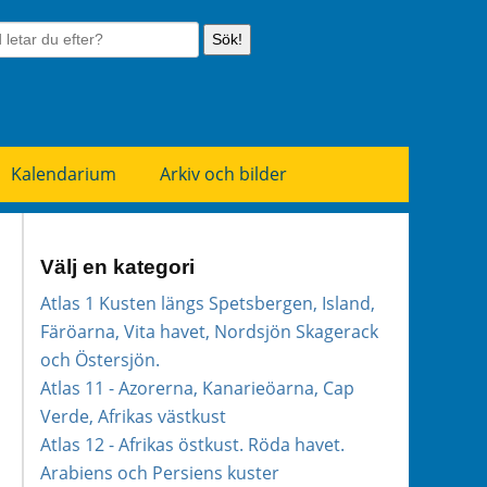
Sök!
Kalendarium
Arkiv och bilder
Välj en kategori
Atlas 1 Kusten längs Spetsbergen, Island,
Färöarna, Vita havet, Nordsjön Skagerack
och Östersjön.
Atlas 11 - Azorerna, Kanarieöarna, Cap
Verde, Afrikas västkust
Atlas 12 - Afrikas östkust. Röda havet.
Arabiens och Persiens kuster