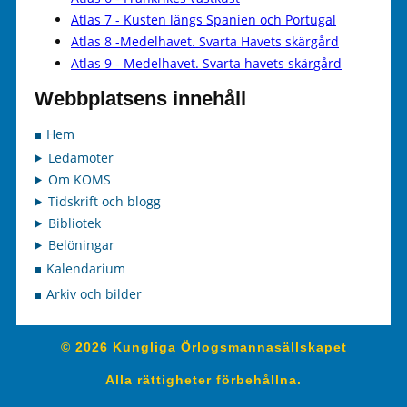
Atlas 7 - Kusten längs Spanien och Portugal
Atlas 8 -Medelhavet. Svarta Havets skärgård
Atlas 9 - Medelhavet. Svarta havets skärgård
Webbplatsens innehåll
Hem
Ledamöter
Om KÖMS
Tidskrift och blogg
Bibliotek
Belöningar
Kalendarium
Arkiv och bilder
© 2026 Kungliga Örlogsmannasällskapet
Alla rättigheter förbehållna.