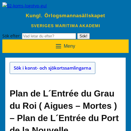
Kungl. Örlogsmannasällskapet
SVERIGES MARITIMA AKADEMI
Sök efter:
Sök!
Meny
Sök i konst- och sjökortssamlingarna
Plan de L´Entrée du Grau
du Roi ( Aigues – Mortes )
– Plan de L´Entrée du Port
de la Nouvelle