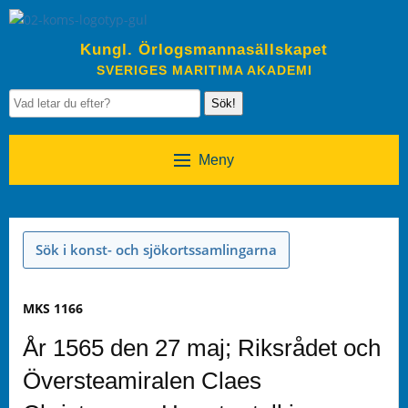
Kungl. Örlogsmannasällskapet
SVERIGES MARITIMA AKADEMI
Sök!
Meny
Sök i konst- och sjökortssamlingarna
MKS 1166
År 1565 den 27 maj; Riksrådet och
Översteamiralen Claes