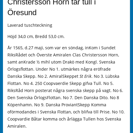
Christersson Horn tar tull i
Öresund
Laverad tuschteckning
Höjd 34,0 cm, Bredd 53,0 cm.
År 1565, d.27 maji, som var en söndag, inKom i Sundet
RiksRådet och Överste Amiralen Clas Christersson Horn,
samt anKrade ½ mihl utom Drakö med Kongl. Svenska
Örlogsflottan. Under No 1. utmärkes några eröfrade
Danska Skepp. No 2. AmiralSkeppet
St Erik
. No 3. Lübska
Flottan. No 4. 250 Coopvaerdie Skepp gifva Tull. No 5.
RiksRåd Horn posterat några svenska skepp på vagt. No 6.
Den Svenska ÖrlogsFlottan. No 7. Den Danska Dito. No 8
Köpenhamn. No 9. Danska ProviantSkepp Komma
oförmodandes i Svenska Flottan, och blifva till Prise. No 10.
Coopvardie Båtar komma och årlägga Tullen hos Svenska
Amiralen.