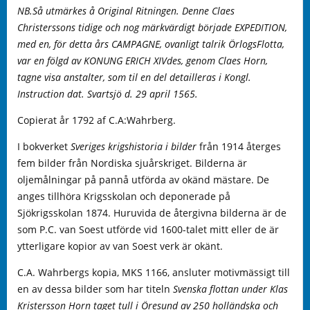
NB.Så utmärkes å Original Ritningen. Denne Claes
Christerssons tidige och nog märkvärdigt började EXPEDITION,
med en, för detta års CAMPAGNE, ovanligt talrik ÖrlogsFlotta,
var en fölgd av KONUNG ERICH XIVdes, genom Claes Horn,
tagne visa anstalter, som til en del detailleras i Kongl.
Instruction dat. Svartsjö d. 29 april 1565.
Copierat år 1792 af C.A:Wahrberg.
I bokverket
Sveriges krigshistoria i bilder
från 1914 återges
fem bilder från Nordiska sjuårskriget. Bilderna är
oljemålningar på pannå utförda av okänd mästare. De
anges tillhöra Krigsskolan och deponerade på
Sjökrigsskolan 1874. Huruvida de återgivna bilderna är de
som P.C. van Soest utförde vid 1600-talet mitt eller de är
ytterligare kopior av van Soest verk är okänt.
C.A. Wahrbergs kopia, MKS 1166, ansluter motivmässigt till
en av dessa bilder som har titeln
Svenska flottan under Klas
Kristersson Horn taget tull i Öresund av 250 holländska och