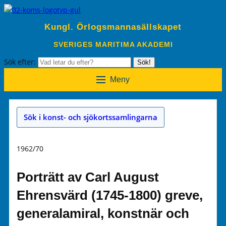
Kungl. Örlogsmannasällskapet
SVERIGES MARITIMA AKADEMI
Sök efter:
Sök!
Meny
Sök i konst- och sjökortssamlingarna
1962/70
Porträtt av Carl August
Ehrensvärd (1745-1800) greve,
generalamiral, konstnär och