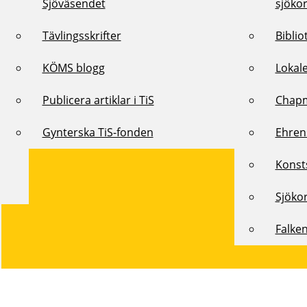
Sjöväsendet
sjöko
Tävlingsskrifter
Biblio
KÖMS blogg
Lokal
Publicera artiklar i TiS
Chap
Gynterska TiS-fonden
Ehren
Konst
Sjöko
Falke