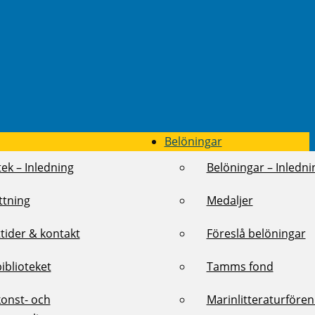
Belöningar
tek – Inledning
Belöningar – Inledni
ttning
Medaljer
tider & kontakt
Föreslå belöningar
biblioteket
Tamms fond
konst- och
Marinlitteraturföre