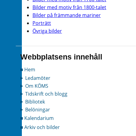
Bilder med motiv från 1800-talet
Bilder på främmande mariner
Porträtt
Övriga bilder
Webbplatsens innehåll
Hem
Ledamöter
Om KÖMS
Tidskrift och blogg
Bibliotek
Belöningar
Kalendarium
Arkiv och bilder