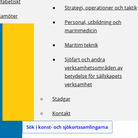
fabetiskt
Strategi, operationer och taktik
damöter
Personal, utbildning och
marinmedicin
Maritim teknik
Sjöfart och andra
verksamhetsområden av
betydelse för sällskapets
verksamhet
Stadgar
Kontakt
Sök i konst- och sjökortssamlingarna