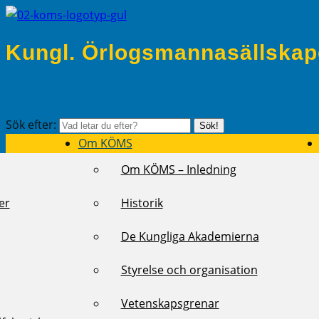
Kungl. Örlogsmannasällskap
Sök efter:
Sök!
Om KÖMS
Om KÖMS – Inledning
er
Historik
De Kungliga Akademierna
Styrelse och organisation
Vetenskapsgrenar