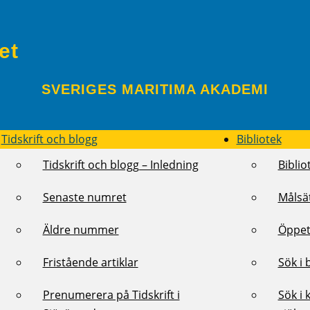
et
SVERIGES MARITIMA AKADEMI
Tidskrift och blogg
Bibliotek
Tidskrift och blogg – Inledning
Biblio
Senaste numret
Målsä
Äldre nummer
Öppet
Fristående artiklar
Sök i 
Prenumerera på Tidskrift i
Sök i 