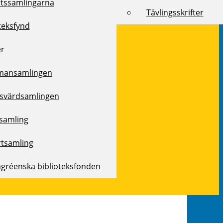
rtssamlingarna
Tävlingsskrifter
teksfynd
er
mansamlingen
svärdsamlingen
samling
rtsamling
ngréenska biblioteksfonden