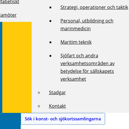
fabetiskt
Strategi, operationer och taktik
damöter
Personal, utbildning och
marinmedicin
Maritim teknik
Sjöfart och andra
verksamhetsområden av
betydelse för sällskapets
verksamhet
Stadgar
Kontakt
Sök i konst- och sjökortssamlingarna