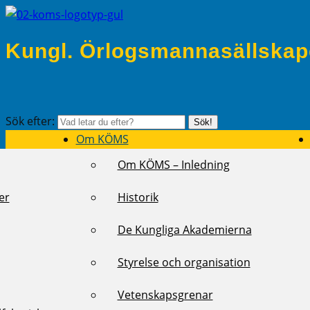
Kungl. Örlogsmannasällskap
Sök efter:
Sök!
Om KÖMS
Om KÖMS – Inledning
er
Historik
De Kungliga Akademierna
Styrelse och organisation
Vetenskapsgrenar