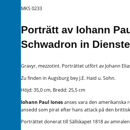
MKS 0233
Porträtt av Iohann Pa
Schwadron in Dienste
Gravyr, mezzotint. Porträttet utfört av Johann Eli
Zu finden in Augsburg bey J.E. Haid u. Sohn.
Höjd: 35,0 cm, Bredd: 25,5 cm
Iohann Paul Iones
anses vara den amerikanska rev
ansedd som pirat efter hans attack på den britt
Porträttet donerat till Sällskapet 1818 av amir