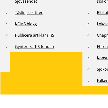
Sjöväsendet
sjöko
Tävlingsskrifter
Biblio
KÖMS blogg
Lokal
Publicera artiklar i TiS
Chap
Gynterska TiS-fonden
Ehren
Konst
Sjöko
Falke