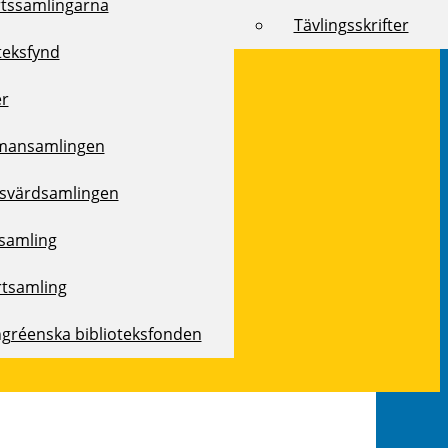
rtssamlingarna
Tävlingsskrifter
teksfynd
er
mansamlingen
svärdsamlingen
samling
rtsamling
ngréenska biblioteksfonden