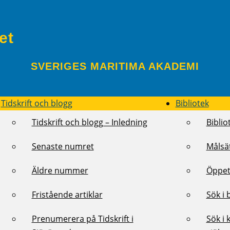
et
SVERIGES MARITIMA AKADEMI
Tidskrift och blogg
Bibliotek
Tidskrift och blogg – Inledning
Biblio
Senaste numret
Målsä
Äldre nummer
Öppet
Fristående artiklar
Sök i 
Prenumerera på Tidskrift i
Sök i 