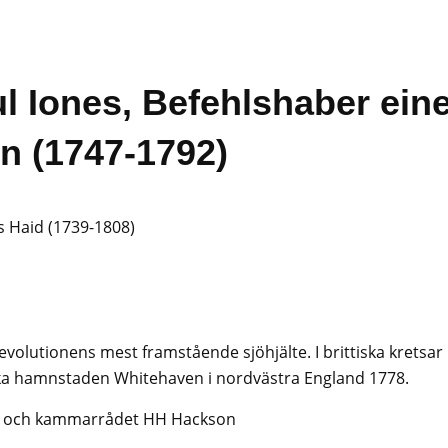
ul Iones, Befehlshaber ein
n (1747-1792)
as Haid (1739-1808)
olutionens mest framstående sjöhjälte. I brittiska kretsar
iska hamnstaden Whitehaven i nordvästra England 1778.
alen och kammarrådet HH Hackson