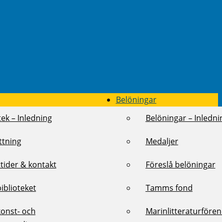
Belöningar
tek – Inledning
Belöningar – Inledni
ttning
Medaljer
tider & kontakt
Föreslå belöningar
biblioteket
Tamms fond
konst- och
Marinlitteraturföre