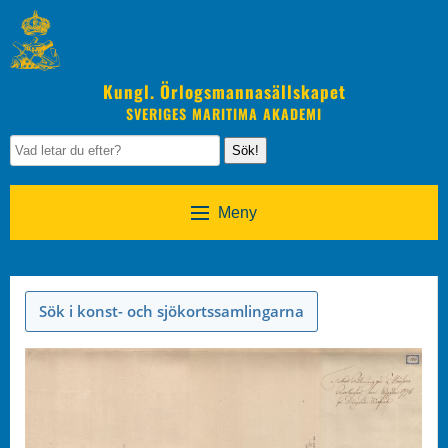
Kungl. Örlogsmannasällskapet
SVERIGES MARITIMA AKADEMI
Sök!
Meny
Sök i konst- och sjökortssamlingarna