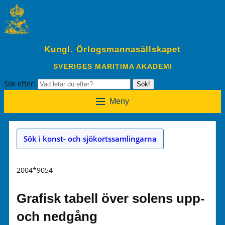
Kungl. Örlogsmannasällskapet
SVERIGES MARITIMA AKADEMI
Sök efter:
Sök!
Meny
Sök i konst- och sjökortssamlingarna
2004*9054
Grafisk tabell över solens upp-
och nedgång