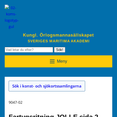
Kungl. Örlogsmannasällskapet
SVERIGES MARITIMA AKADEMI
Sök!
Meny
Sök i konst- och sjökortssamlingarna
9047-02