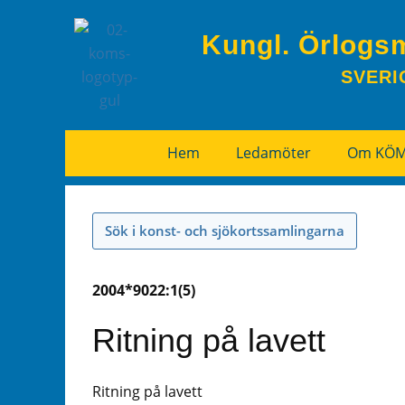
Kungl. Örlogs
SVERI
Hem
Ledamöter
Om KÖ
Sök i konst- och sjökortssamlingarna
2004*9022:1(5)
Ritning på lavett
Ritning på lavett