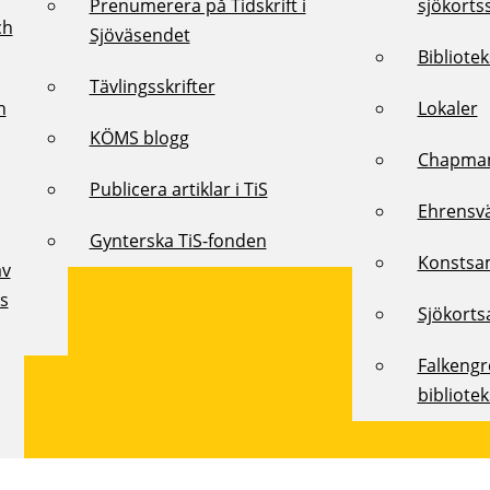
Prenumerera på Tidskrift i
sjökorts
ch
Sjöväsendet
Bibliote
Tävlingsskrifter
h
Lokaler
KÖMS blogg
Chapman
Publicera artiklar i TiS
Ehrensv
Gynterska TiS-fonden
Konstsa
av
ts
Sjökorts
Falkeng
bibliote