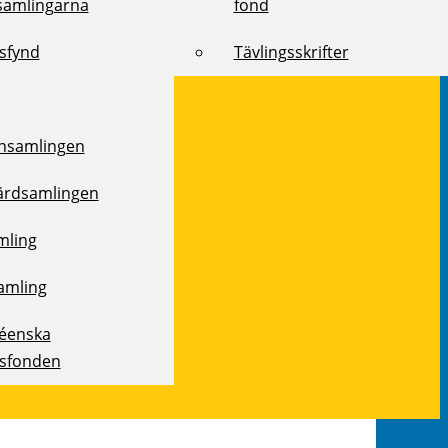
samlingarna
fond
ksfynd
Tävlingsskrifter
samlingen
ärdsamlingen
mling
amling
réenska
ksfonden