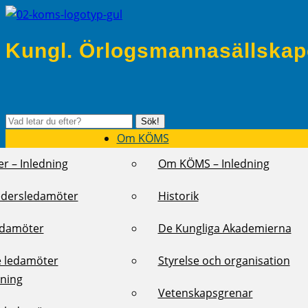
Kungl. Örlogsmannasällskap
Sök
Sök!
efter:
Om KÖMS
r – Inledning
Om KÖMS – Inledning
edersledamöter
Historik
edamöter
De Kungliga Akademierna
e ledamöter
Styrelse och organisation
dning
Vetenskapsgrenar