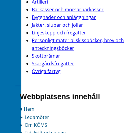
Artilleri
Barkasser och mörsarbarkasser
Byggnader och anläggningar
Jakter, slupar och jollar
Linjeskepp och fregatter
Personligt material skissböcker, brev och
anteckningsböcker
Skottpråmar
Skärgårdsfregatter
Övriga fartyg
Webbplatsens innehåll
Hem
Ledamöter
Om KÖMS
Tidskrift och blogg