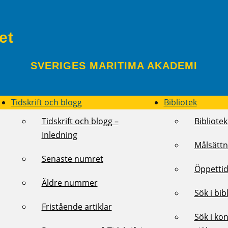
et
SVERIGES MARITIMA AKADEMI
Tidskrift och blogg
Bibliotek
Tidskrift och blogg –
Bibliotek
Inledning
Målsättn
Senaste numret
Öppettid
Äldre nummer
Sök i bib
Fristående artiklar
Sök i kon