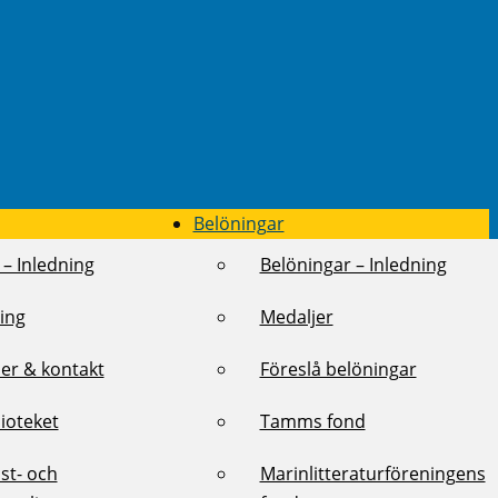
Belöningar
 – Inledning
Belöningar – Inledning
ing
Medaljer
er & kontakt
Föreslå belöningar
lioteket
Tamms fond
st- och
Marinlitteraturföreningens