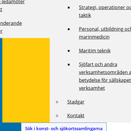
e ledamöter
Strategi, operationer o
kt
taktik
onderande
Personal, utbildning oc
r
marinmedicin
Maritim teknik
Sjöfart och andra
verksamhetsområden 
betydelse för sällskape
verksamhet
Stadgar
Kontakt
Sök i konst- och sjökortssamlingarna